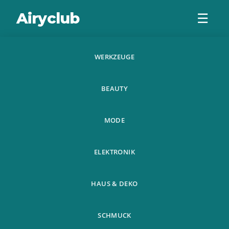
Airyclub
☰
WERKZEUGE
100 Pcs Dwarf
BEAUTY
Banana Seeds
Bonsai Tree
MODE
Tropical Fruit
ELEKTRONIK
Seeds
HAUS & DEKO
SCHMUCK