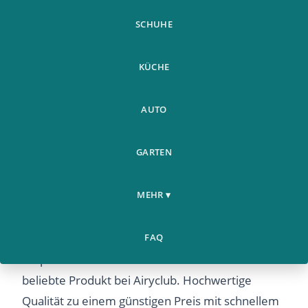
SCHUHE
KÜCHE
AUTO
GARTEN
100 Pcs Dwarf Banana
Weitere
Home
Seeds Bonsai Tree Tropical
›
›
Produkte
MEHR ▾
Fruit Seeds
100 Pcs Dwarf Banana Seeds Bonsai Tree
FAQ
Tropical Fruit Seeds – Entdecken Sie dieses
beliebte Produkt bei Airyclub. Hochwertige
Qualität zu einem günstigen Preis mit schnellem