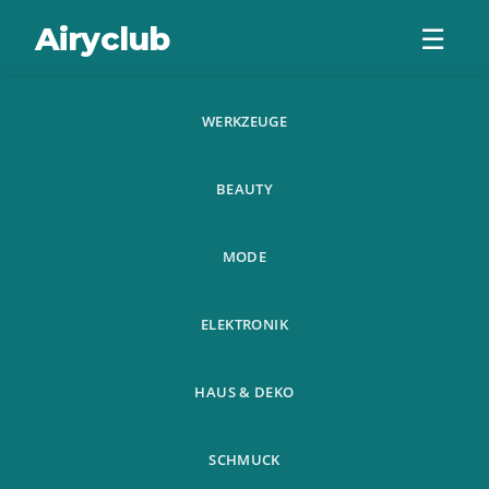
Airyclub
☰
WERKZEUGE
Haustiere
BEAUTY
MODE
ELEKTRONIK
Home
Haustiere
›
HAUS & DEKO
SCHMUCK