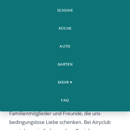
SCHUHE
KÜCHE
AUTO
GARTEN
Willkommen bei Haustiere auf
MEHR ▾
Airyclub
Haustiere bereichern unser Leben auf vielfältige
FAQ
Weise. Sie sind treue Begleiter,
Familienmitglieder und Freunde, die uns
bedingungslose Liebe schenken. Bei Airyclub