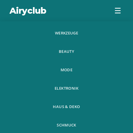
Airyclub
☰
WERKZEUGE
4Pcs Gtl 18650
BEAUTY
Battery
Rechargeable
MODE
Lithium Battery
ELEKTRONIK
12000Mah
HAUS & DEKO
SCHMUCK