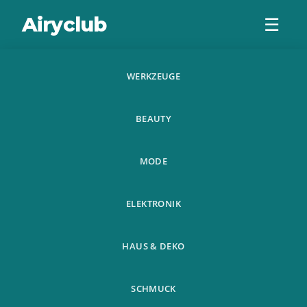
Airyclub
☰
WERKZEUGE
Smart Lazy
BEAUTY
Abdominal
Training Muscles
MODE
Trainer Ems
ELEKTRONIK
Muscle Tra
HAUS & DEKO
SCHMUCK