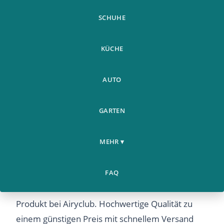
SCHUHE
KÜCHE
AUTO
GARTEN
Smart Lazy Abdominal
Weitere
Home
Training Muscles Trainer
›
›
Produkte
MEHR ▾
Ems Muscle Tra
Smart Lazy Abdominal Training Muscles Trainer
FAQ
Ems Muscle Tra – Entdecken Sie dieses beliebte
Produkt bei Airyclub. Hochwertige Qualität zu
einem günstigen Preis mit schnellem Versand