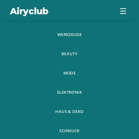
Airyclub
☰
WERKZEUGE
Unisex 3D Dream
BEAUTY
Catcher
Waterproof
MODE
Temporary Flash
ELEKTRONIK
Tattoo St
HAUS & DEKO
SCHMUCK