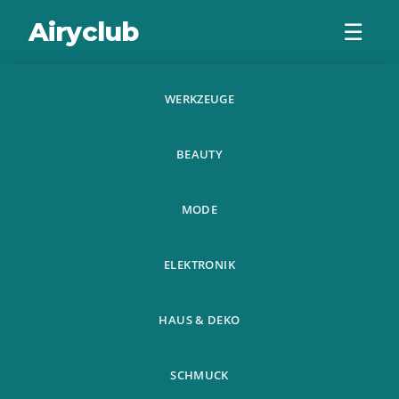
Airyclub
☰
WERKZEUGE
1Pc Mini Klapptisch
BEAUTY
Tragbarer Mini
Picknick Tisch
MODE
Bett Lapto
ELEKTRONIK
HAUS & DEKO
SCHMUCK