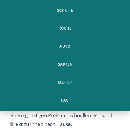
SCHUHE
KÜCHE
AUTO
1Pc Mini Klapptisch
Weitere
GARTEN
Home
Tragbarer Mini Picknick
›
›
Produkte
Tisch Bett Lapto
MEHR ▾
1Pc Mini Klapptisch Tragbarer Mini Picknick Tisch
Bett Lapto – Entdecken Sie dieses beliebte
FAQ
Produkt bei Airyclub. Hochwertige Qualität zu
einem günstigen Preis mit schnellem Versand
direkt zu Ihnen nach Hause.