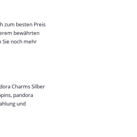
ch zum besten Preis
nserem bewährten
n Sie noch mehr
ndora Charms Silber
ppins, pandora
zahlung und