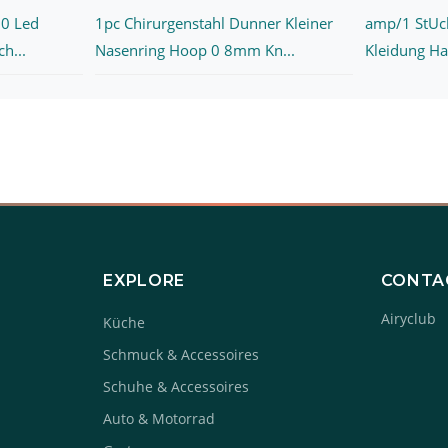
20 Led
1pc Chirurgenstahl Dunner Kleiner
amp/1 StUc
h...
Nasenring Hoop 0 8mm Kn...
Kleidung Ha
EXPLORE
CONTA
Airyclub
Küche
Schmuck & Accessoires
Schuhe & Accessoires
Auto & Motorrad