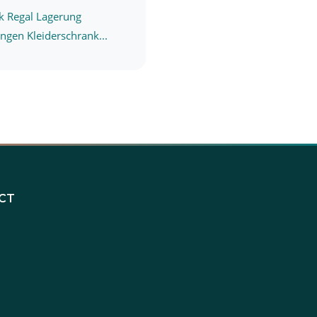
k Regal Lagerung
ngen Kleiderschrank...
CT