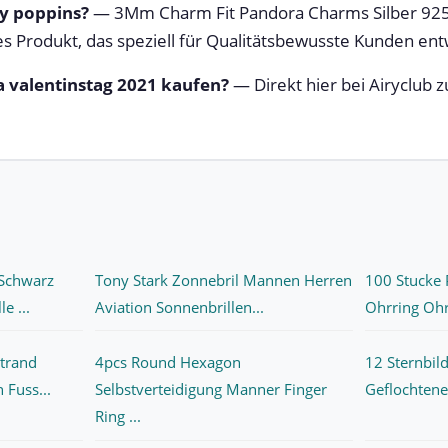
y poppins?
— 3Mm Charm Fit Pandora Charms Silber 925
es Produkt, das speziell für Qualitätsbewusste Kunden ent
 valentinstag 2021 kaufen?
— Direkt hier bei Airyclub 
Schwarz
Tony Stark Zonnebril Mannen Herren
100 Stucke 
e ...
Aviation Sonnenbrillen...
Ohrring Ohrs
trand
4pcs Round Hexagon
12 Sternbil
 Fuss...
Selbstverteidigung Manner Finger
Geflochtene
Ring ...