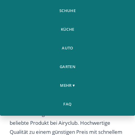
SCHUHE
KÜCHE
AUTO
GARTEN
5 Mtmeter Lot Unsichtbare
Auto &
Home
Autotur Seitendichtung
›
›
Motorrad
MEHR ▾
Anti Kollis
5 Mtmeter Lot Unsichtbare Autotur
FAQ
Seitendichtung Anti Kollis – Entdecken Sie dieses
beliebte Produkt bei Airyclub. Hochwertige
Qualität zu einem günstigen Preis mit schnellem