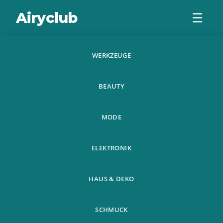
Airyclub
☰
WERKZEUGE
5 Mtmeter Lot
BEAUTY
Unsichtbare
Autotur
MODE
Seitendichtung
ELEKTRONIK
Anti Kollis
HAUS & DEKO
SCHMUCK