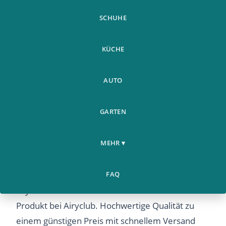
SCHUHE
KÜCHE
AUTO
GARTEN
50 Stuck Blazing Red Lippen
Home
Garten
Blumensamen Psychotria
›
›
MEHR ▾
Elata
50 Stuck Blazing Red Lippen Blumensamen
FAQ
Psychotria Elata – Entdecken Sie dieses beliebte
Produkt bei Airyclub. Hochwertige Qualität zu
einem günstigen Preis mit schnellem Versand