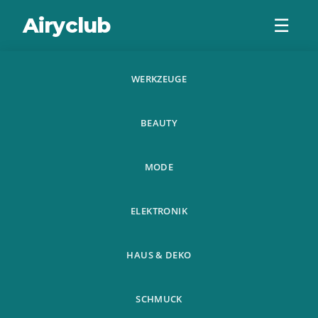
Airyclub
☰
WERKZEUGE
50 Stuck Blazing
BEAUTY
Red Lippen
Blumensamen
MODE
Psychotria Elata
ELEKTRONIK
HAUS & DEKO
SCHMUCK