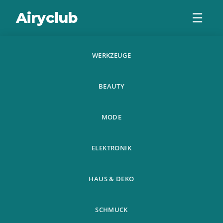
Airyclub
☰
WERKZEUGE
7 Stuck Silikon
BEAUTY
Ehering Gummi
Verlobungsring
MODE
Fur Manner Frau
ELEKTRONIK
HAUS & DEKO
SCHMUCK