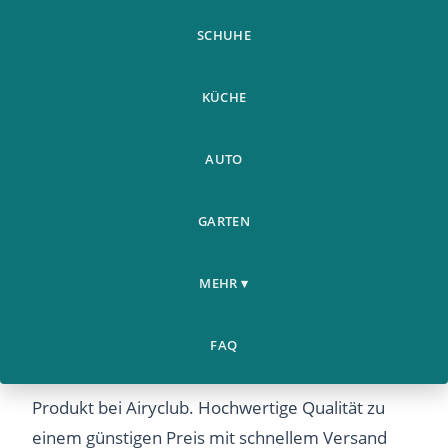
SCHUHE
KÜCHE
AUTO
GARTEN
7 Stuck Silikon Ehering
Schmuck &
Home
Gummi Verlobungsring
›
›
Accessoires
MEHR ▾
Fur Manner Frau
7 Stuck Silikon Ehering Gummi Verlobungsring
FAQ
Fur Manner Frau – Entdecken Sie dieses beliebte
Produkt bei Airyclub. Hochwertige Qualität zu
einem günstigen Preis mit schnellem Versand