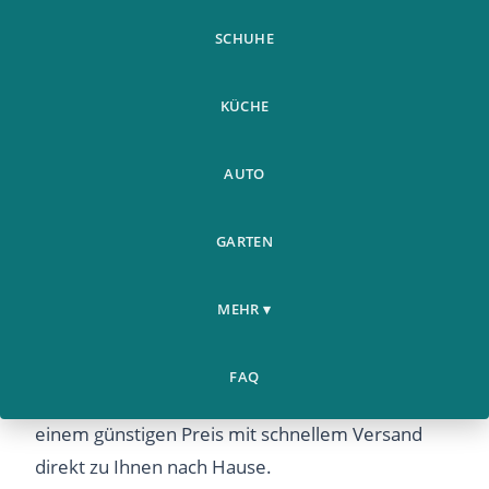
SCHUHE
KÜCHE
AUTO
Auto Modifiziertes
Auto &
GARTEN
Home
Zubehor Schalthebel
›
›
Motorrad
Schalthebel
MEHR ▾
Auto Modifiziertes Zubehor Schalthebel
Schalthebel – Entdecken Sie dieses beliebte
FAQ
Produkt bei Airyclub. Hochwertige Qualität zu
einem günstigen Preis mit schnellem Versand
direkt zu Ihnen nach Hause.