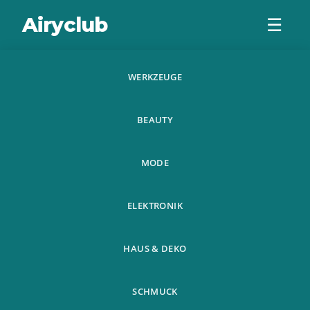
Airyclub
☰
WERKZEUGE
Auto Modifiziertes
BEAUTY
Zubehor
Schalthebel
MODE
Schalthebel
ELEKTRONIK
HAUS & DEKO
SCHMUCK