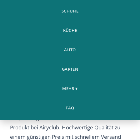
SCHUHE
KÜCHE
AUTO
GARTEN
Baby Milchpulver Box
Weitere
Home
Grosse Kapazitat Tragbar
›
›
Produkte
MEHR ▾
Verpackung Gim
Baby Milchpulver Box Grosse Kapazitat Tragbar
FAQ
Verpackung Gim – Entdecken Sie dieses beliebte
Produkt bei Airyclub. Hochwertige Qualität zu
einem günstigen Preis mit schnellem Versand