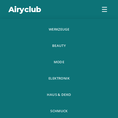
Airyclub
☰
WERKZEUGE
Baby Milchpulver
BEAUTY
Box Grosse
Kapazitat Tragbar
MODE
Verpackung Gim
ELEKTRONIK
HAUS & DEKO
SCHMUCK