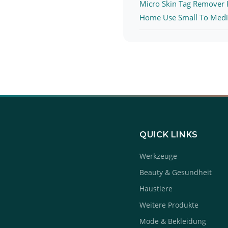
Micro Skin Tag Remover K
Home Use Small To Medi
QUICK LINKS
Werkzeuge
Beauty & Gesundheit
Haustiere
Weitere Produkte
Mode & Bekleidung