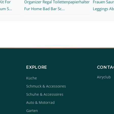
it For
Organizer Regal Toilettenpapierhalter
Frauen Sau
um S...
Fur Home Bad Bar Sc...
Leggings A
EXPLORE
CONTA
Airyclub
Küche
Schmuck & Accessoires
Schuhe & Accessoires
Auto & Motorrad
Garten