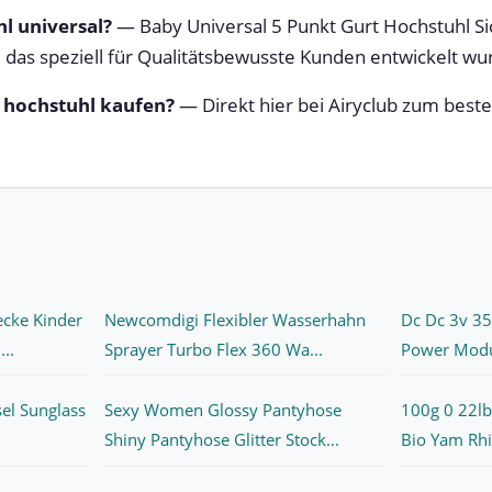
hl universal?
— Baby Universal 5 Punkt Gurt Hochstuhl Sic
 das speziell für Qualitätsbewusste Kunden entwickelt wu
r hochstuhl kaufen?
— Direkt hier bei Airyclub zum beste
ecke Kinder
Newcomdigi Flexibler Wasserhahn
Dc Dc 3v 35
..
Sprayer Turbo Flex 360 Wa...
Power Modul
sel Sunglass
Sexy Women Glossy Pantyhose
100g 0 22lb
Shiny Pantyhose Glitter Stock...
Bio Yam Rhi