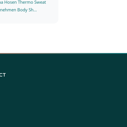
na Hosen Thermo Sweat
bnehmen Body Sh...
CT