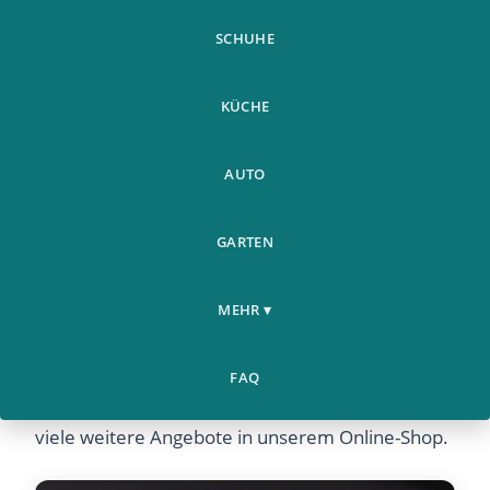
SCHUHE
KÜCHE
AUTO
GARTEN
MEHR ▾
Bauch Taille Abnehmen Trainer Exerciser Roller
Core Double Ab Rad - Jetzt günstig online kaufen
FAQ
bei Airyclub. Entdecken Sie dieses Produkt und
viele weitere Angebote in unserem Online-Shop.