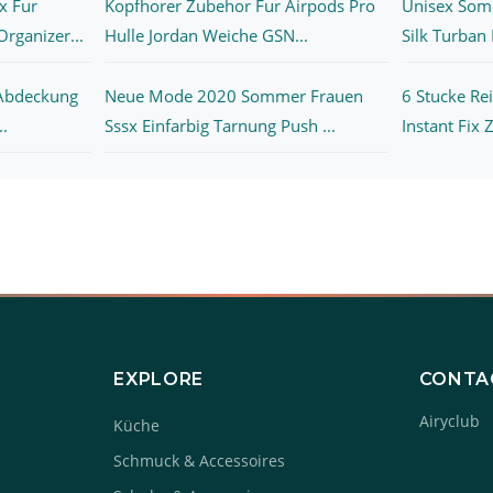
x Fur
Kopfhorer Zubehor Fur Airpods Pro
Unisex Som
rganizer...
Hulle Jordan Weiche GSN...
Silk Turban I
Abdeckung
Neue Mode 2020 Sommer Frauen
6 Stucke Re
..
Sssx Einfarbig Tarnung Push ...
Instant Fix 
EXPLORE
CONTA
Airyclub
Küche
Schmuck & Accessoires