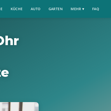
HE
KÜCHE
AUTO
GARTEN
MEHR ▾
FAQ
Ohr
te