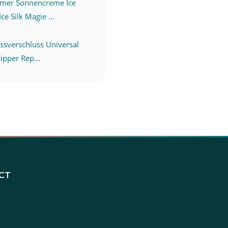
mer Sonnencreme Ice
ce Silk Magie ...
issverschluss Universal
Zipper Rep...
CT