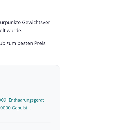
turpunkte Gewichtsver
elt wurde.
lub zum besten Preis
009i Enthaarungsgerat
00000 Gepulst...