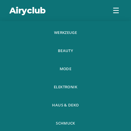
Airyclub
☰
WERKZEUGE
Butz Fashion
BEAUTY
Herren Casual
Warm Long Sleeve
MODE
Dunnes
ELEKTRONIK
Kapuzenob
HAUS & DEKO
SCHMUCK