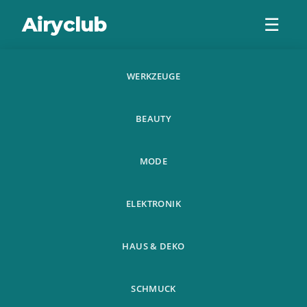
Airyclub
☰
WERKZEUGE
Cartoon Socken
BEAUTY
Atmungsaktive
Weiche
MODE
Baumwollsocke
ELEKTRONIK
Fur Frauen
HAUS & DEKO
SCHMUCK