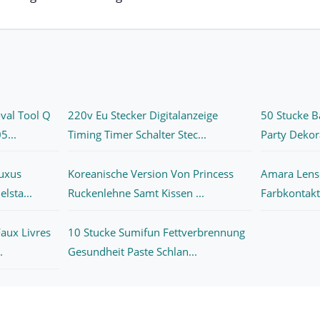
val Tool Q
220v Eu Stecker Digitalanzeige
50 Stucke B
5...
Timing Timer Schalter Stec...
Party Dekora
uxus
Koreanische Version Von Princess
Amara Lens
lsta...
Ruckenlehne Samt Kissen ...
Farbkontaktl
Faux Livres
10 Stucke Sumifun Fettverbrennung
.
Gesundheit Paste Schlan...