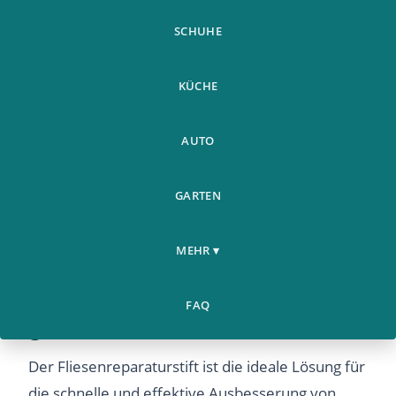
SCHUHE
KÜCHE
AUTO
GARTEN
MEHR ▾
Professionelle
Fliesenfugenreparatur leicht
FAQ
gemacht
Der Fliesenreparaturstift ist die ideale Lösung für
die schnelle und effektive Ausbesserung von