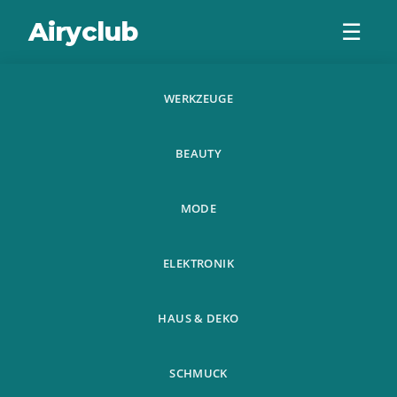
Airyclub
☰
WERKZEUGE
Fliesenreparaturstift
Wall Gap Refill Mortel
BEAUTY
Refresher Marker
MODE
ELEKTRONIK
Fliesenreparaturstift Wall
Weitere
HAUS & DEKO
Home
Gap Refill Mortel Refresher
›
›
Produkte
Marker
SCHMUCK