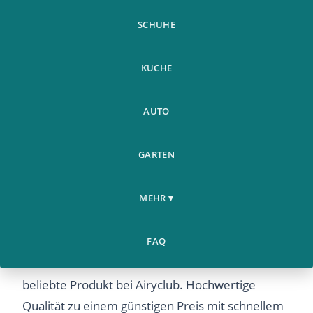
SCHUHE
KÜCHE
AUTO
GARTEN
Frauen Herbst Winter
Schuhe &
Home
Aushohlen Stiefeletten
›
›
Accessoires
MEHR ▾
Damen Ferse Halb
Frauen Herbst Winter Aushohlen Stiefeletten
FAQ
Damen Ferse Halb – Entdecken Sie dieses
beliebte Produkt bei Airyclub. Hochwertige
Qualität zu einem günstigen Preis mit schnellem