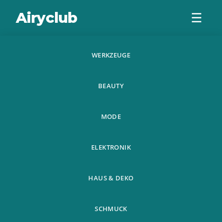
Airyclub
☰
WERKZEUGE
Frauen Herbst
BEAUTY
Winter Aushohlen
Stiefeletten
MODE
Damen Ferse Halb
ELEKTRONIK
HAUS & DEKO
SCHMUCK