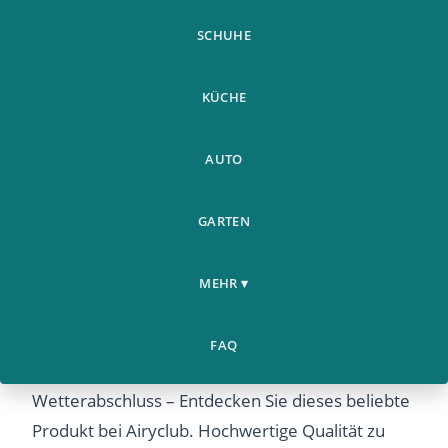
SCHUHE
KÜCHE
AUTO
GARTEN
Gummidammung
Schalldammung
Home
Beliebt
MEHR ▾
›
›
Schaumstoff
Wetterabschluss
FAQ
Gummidammung Schalldammung Schaumstoff
Wetterabschluss – Entdecken Sie dieses beliebte
Produkt bei Airyclub. Hochwertige Qualität zu