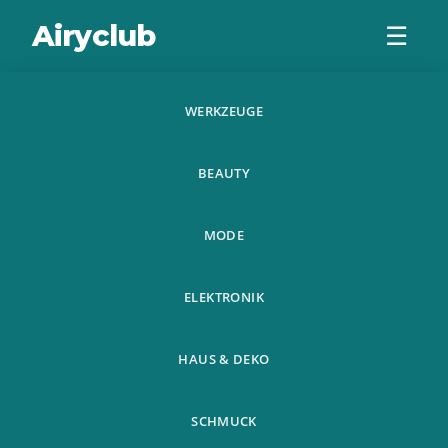
Airyclub
☰
WERKZEUGE
Gummidammung
BEAUTY
Schalldammung
Schaumstoff
MODE
Wetterabschluss
ELEKTRONIK
HAUS & DEKO
SCHMUCK