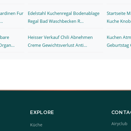
Gardinen Fur
Edelstahl Kuchenregal Bodenablage
Startseite 
..
Regal Bad Waschbecken R...
Kuche Knobl
hbare
Heisser Verkauf Chili Abnehmen
Kuchen Atm
rgan...
Creme Gewichtsverlust Anti...
Geburtstag 
EXPLORE
CONTA
Airyclub
Küche