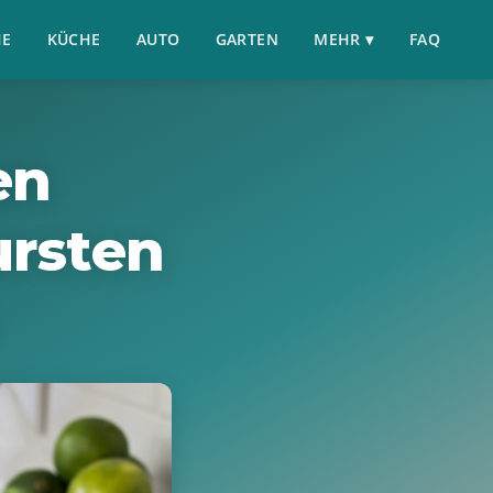
HE
KÜCHE
AUTO
GARTEN
MEHR ▾
FAQ
en
ursten