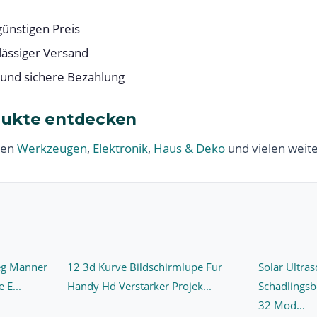
ünstigen Preis
lässiger Versand
 und sichere Bezahlung
dukte entdecken
ren
Werkzeugen
,
Elektronik
,
Haus & Deko
und vielen weit
eg Manner
12 3d Kurve Bildschirmlupe Fur
Solar Ultras
 E...
Handy Hd Verstarker Projek...
Schadlings
32 Mod...