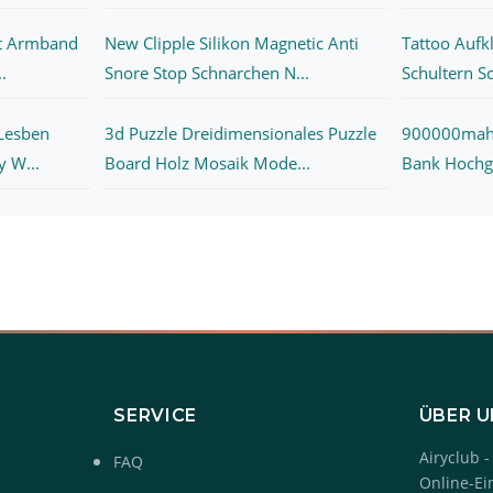
t Armband
New Clipple Silikon Magnetic Anti
Tattoo Aufkl
.
Snore Stop Schnarchen N...
Schultern S
 Lesben
3d Puzzle Dreidimensionales Puzzle
900000mah 
 W...
Board Holz Mosaik Mode...
Bank Hochge
SERVICE
ÜBER 
Airyclub -
FAQ
Online-Ei