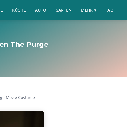
HE
KÜCHE
AUTO
GARTEN
MEHR ▾
FAQ
ten The Purge
rge Movie Costume