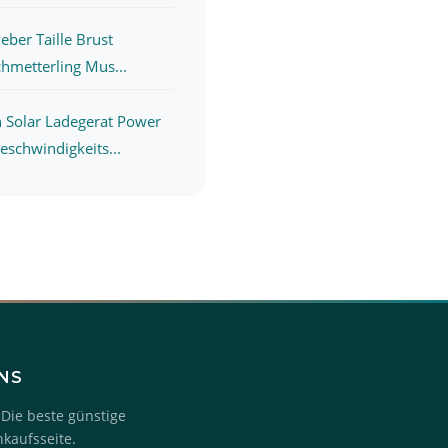
eber Taille Brust
chmetterling Mus...
Solar Ladegerat Power
schwindigkeits...
UNS
 Die beste günstige
nkaufsseite.