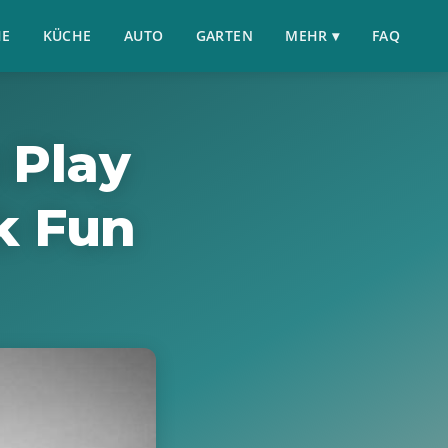
HE
KÜCHE
AUTO
GARTEN
MEHR ▾
FAQ
 Play
k Fun