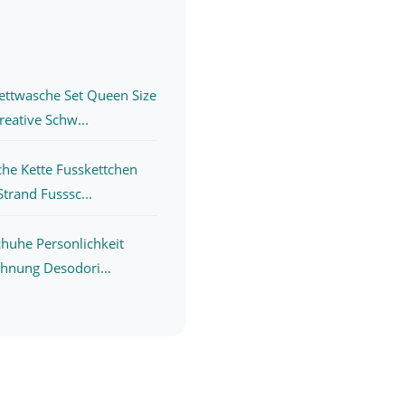
ttwasche Set Queen Size
reative Schw...
he Kette Fusskettchen
trand Fusssc...
huhe Personlichkeit
chnung Desodori...