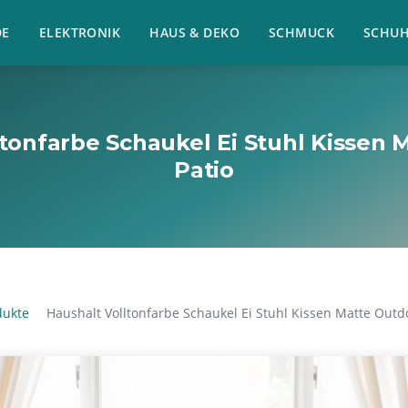
E
ELEKTRONIK
HAUS & DEKO
SCHMUCK
SCHU
ltonfarbe Schaukel Ei Stuhl Kissen 
Patio
dukte
Haushalt Volltonfarbe Schaukel Ei Stuhl Kissen Matte Outd
›