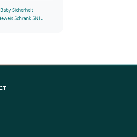
 Baby Sicherheit
Beweis Schrank SN1...
CT