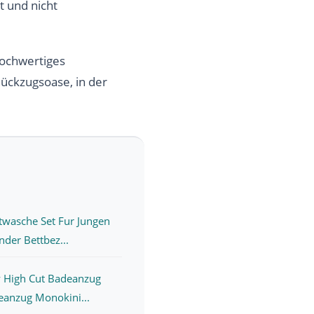
t und nicht
hochwertiges
Rückzugsoase, in der
ttwasche Set Fur Jungen
der Bettbez...
 High Cut Badeanzug
eanzug Monokini...