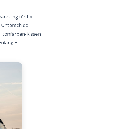
spannung für Ihr
 Unterschied
lltonfarben-Kissen
denlanges