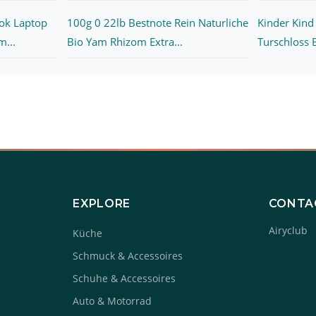
ok Laptop
100g 0 22lb Bestnote Rein Naturliche
Kinder Kind
m...
Bio Yam Rhizom Extra...
Turschloss 
EXPLORE
CONTA
Airyclub
Küche
Schmuck & Accessoires
Schuhe & Accessoires
Auto & Motorrad