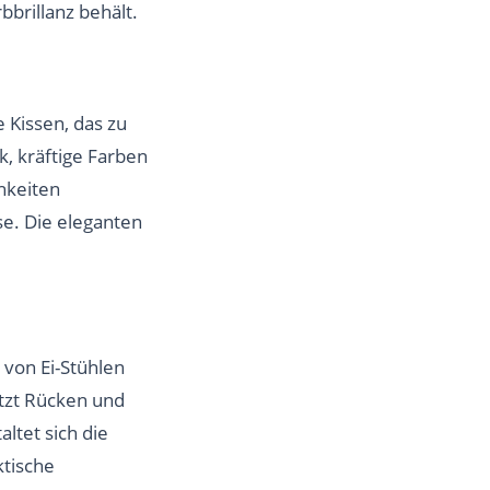
bbrillanz behält.
e Kissen, das zu
k, kräftige Farben
hkeiten
se. Die eleganten
 von Ei-Stühlen
tzt Rücken und
ltet sich die
ktische