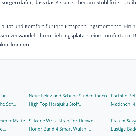
orgen dafür, dass das Kissen sicher am Stuhl fixiert bleib
Qualität und Komfort für Ihre Entspannungsmomente. Ein 
issen verwandelt Ihren Lieblingsplatz in eine komfortable 
anken können.
Fur
Neue Leinwand Schuhe Studentinnen
Fortnite Be
e Sof...
High Top Harajuku Stoff...
Madchen Kin
mmer Matte
Silicone Wrist Strap For Huawei
Frauen Sexy
o...
Honor Band 4 Smart Watch ...
Lustige Bad