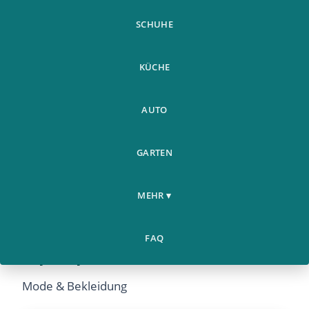
SCHUHE
KÜCHE
AUTO
GARTEN
MEHR ▾
Herbst Und Winter Flut Marke
Mit Kapuze Hai Tarnung Jacke
FAQ
Hip Hop
Mode & Bekleidung