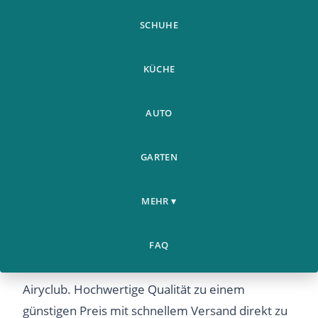
SCHUHE
KÜCHE
AUTO
GARTEN
Herren Hausschuhe
Spielzeug
Home
Leder Plusch
›
›
& Anime
MEHR ▾
Hausschuhe
Herren Hausschuhe Leder Plusch Hausschuhe –
FAQ
Entdecken Sie dieses beliebte Produkt bei
Airyclub. Hochwertige Qualität zu einem
günstigen Preis mit schnellem Versand direkt zu