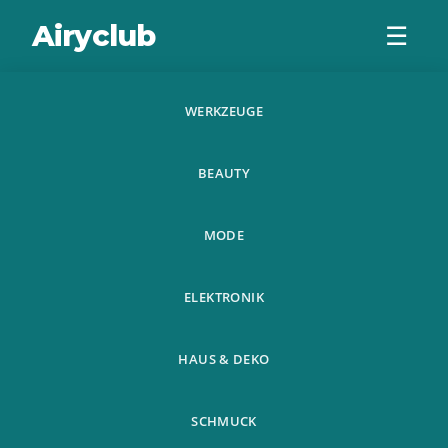
Airyclub
☰
WERKZEUGE
Herren
BEAUTY
Hausschuhe Leder
Plusch
MODE
Hausschuhe
ELEKTRONIK
HAUS & DEKO
SCHMUCK