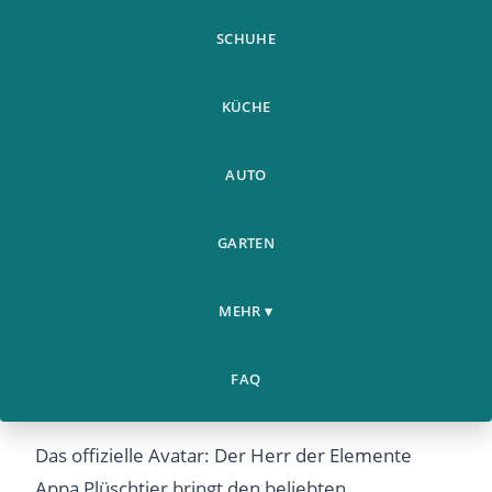
SCHUHE
KÜCHE
AUTO
GARTEN
MEHR ▾
Hochwertiges Avatar Appa
Plüschtier - 45cm Kuscheltier
FAQ
für Fans
Das offizielle Avatar: Der Herr der Elemente
Appa Plüschtier bringt den beliebten