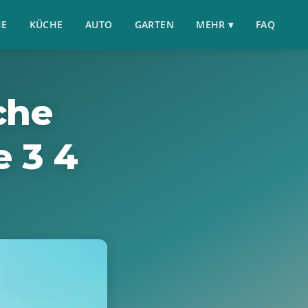
HE
KÜCHE
AUTO
GARTEN
MEHR ▾
FAQ
che
 3 4