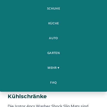
SCHUHE
KÜCHE
AUTO
GARTEN
MEHR ▾
Vibrationsdämpfende Matten
FAQ
für Waschmaschinen und
Kühlschränke
Die Irotor 4pcs Washer Shock Slip Mats sind