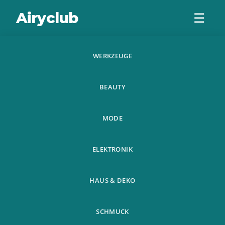
Airyclub
☰
WERKZEUGE
Kinder Nacht Led
BEAUTY
Licht Roller
Skating Skates
MODE
Schuhe Mode Rol
ELEKTRONIK
HAUS & DEKO
SCHMUCK