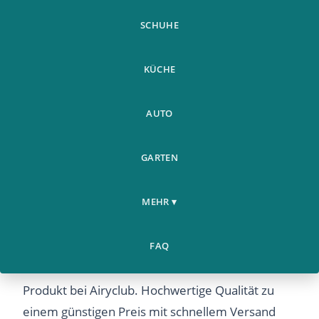
SCHUHE
KÜCHE
AUTO
GARTEN
Kinder Nacht Led Licht
Schuhe &
Home
Roller Skating Skates
›
›
Accessoires
MEHR ▾
Schuhe Mode Rol
Kinder Nacht Led Licht Roller Skating Skates
FAQ
Schuhe Mode Rol – Entdecken Sie dieses beliebte
Produkt bei Airyclub. Hochwertige Qualität zu
einem günstigen Preis mit schnellem Versand