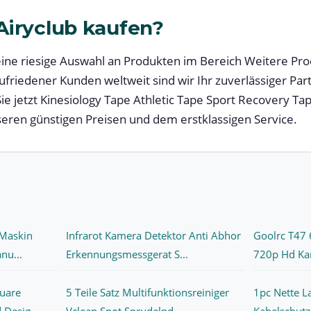
iryclub kaufen?
 eine riesige Auswahl an Produkten im Bereich Weitere Pr
zufriedener Kunden weltweit sind wir Ihr zuverlässiger Part
ie jetzt Kinesiology Tape Athletic Tape Sport Recovery T
nseren günstigen Preisen und dem erstklassigen Service.
 Maskin
Infrarot Kamera Detektor Anti Abhor
Goolrc T47 
nu...
Erkennungsmessgerat S...
720p Hd Ka
uare
5 Teile Satz Multifunktionsreiniger
1pc Nette L
Desig...
Vclean Spot Sprudelnd...
Kabelschutz 