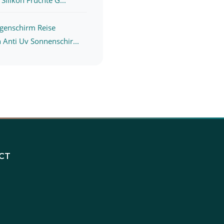
genschirm Reise
Anti Uv Sonnenschir...
CT