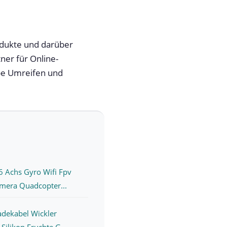
odukte und darüber
ner für Online-
ape Umreifen und
6 Achs Gyro Wifi Fpv
mera Quadcopter...
adekabel Wickler
Silikon Fruchte G...