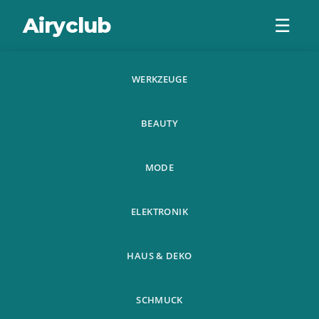
Airyclub
☰
WERKZEUGE
Led
BEAUTY
Kosmetikspiegel
Gluhbirnen Vanity
MODE
Lights Fur Spiegel
ELEKTRONIK
Usb
HAUS & DEKO
SCHMUCK