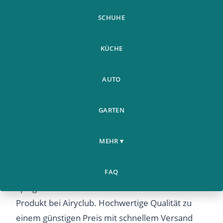
SCHUHE
KÜCHE
AUTO
GARTEN
Led Kosmetikspiegel
Weitere
Home
Gluhbirnen Vanity Lights
›
›
Produkte
MEHR ▾
Fur Spiegel Usb
Led Kosmetikspiegel Gluhbirnen Vanity Lights Fur
FAQ
Spiegel Usb – Entdecken Sie dieses beliebte
Produkt bei Airyclub. Hochwertige Qualität zu
einem günstigen Preis mit schnellem Versand