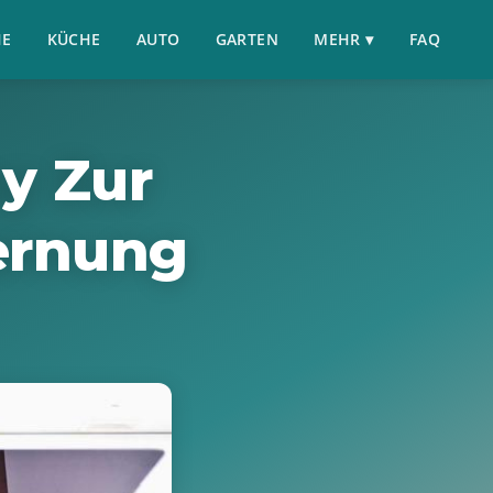
HE
KÜCHE
AUTO
GARTEN
MEHR ▾
FAQ
y Zur
ernung