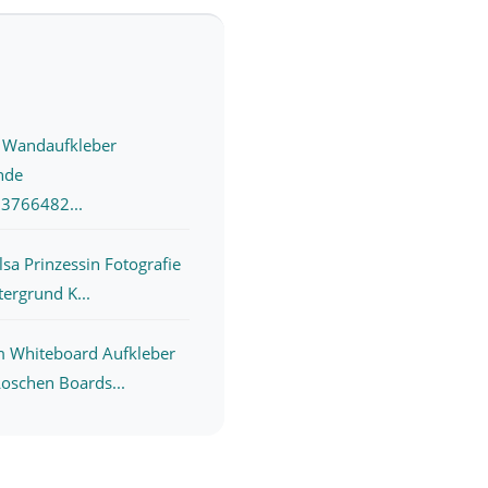
e Wandaufkleber
nde
3766482...
sa Prinzessin Fotografie
ergrund K...
m Whiteboard Aufkleber
oschen Boards...