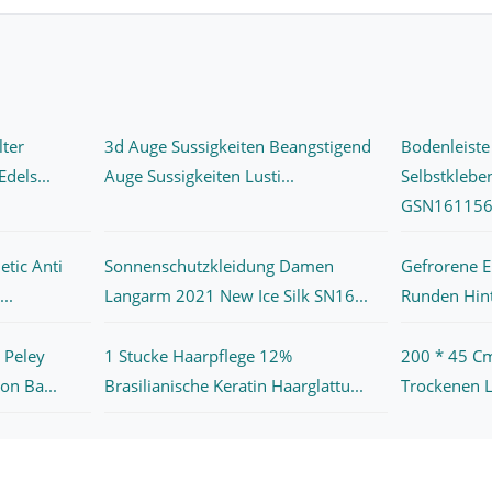
lter
3d Auge Sussigkeiten Beangstigend
Bodenleist
dels...
Auge Sussigkeiten Lusti...
Selbstklebe
GSN161156
etic Anti
Sonnenschutzkleidung Damen
Gefrorene El
..
Langarm 2021 New Ice Silk SN16...
Runden Hint
 Peley
1 Stucke Haarpflege 12%
200 * 45 C
n Ba...
Brasilianische Keratin Haarglattu...
Trockenen L