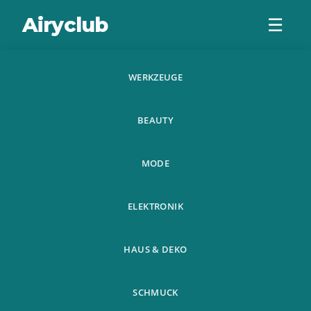
Airyclub
☰
WERKZEUGE
Lesestander
BEAUTY
Einfacher Tisch
Lesestander
MODE
Kinder
ELEKTRONIK
Grundschule
HAUS & DEKO
SCHMUCK