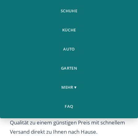
SCHUHE
KÜCHE
AUTO
Mens Aluminium Leder
Weitere
GARTEN
Home
Geldborse Rfid Safe
›
›
Produkte
Kontaktlose Karte
MEHR ▾
Mens Aluminium Leder Geldborse Rfid Safe
Kontaktlose Karte – Entdecken Sie dieses
FAQ
beliebte Produkt bei Airyclub. Hochwertige
Qualität zu einem günstigen Preis mit schnellem
Versand direkt zu Ihnen nach Hause.