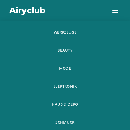
Airyclub
☰
WERKZEUGE
Mens Aluminium
BEAUTY
Leder Geldborse
Rfid Safe
MODE
Kontaktlose Karte
ELEKTRONIK
HAUS & DEKO
SCHMUCK