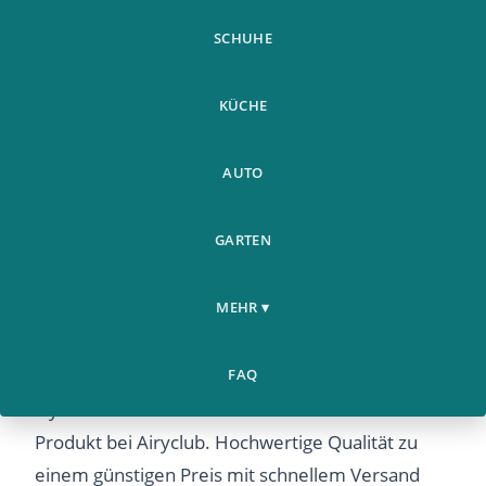
SCHUHE
KÜCHE
AUTO
GARTEN
Mens Shirt Stays
Weitere
Home
Strumpfbander Elastischer
›
›
Produkte
MEHR ▾
Nylon Verstellbar
Mens Shirt Stays Strumpfbander Elastischer
FAQ
Nylon Verstellbar – Entdecken Sie dieses beliebte
Produkt bei Airyclub. Hochwertige Qualität zu
einem günstigen Preis mit schnellem Versand