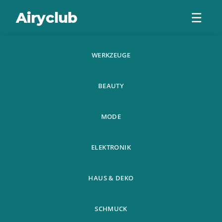
Airyclub
☰
WERKZEUGE
Mens Shirt Stays
BEAUTY
Strumpfbander
Elastischer Nylon
MODE
Verstellbar
ELEKTRONIK
HAUS & DEKO
SCHMUCK