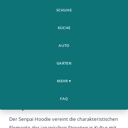
SCHUHE
KÜCHE
AUTO
GARTEN
MEHR ▾
Japanische Streetwear: Der
FAQ
Senpai Hoodie im Fokus
Der Senpai Hoodie vereint die charakteristischen
Elemente der japanischen Streetwear-Kultur mit