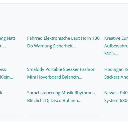
eng Natt
Fahrrad Elektronische Laut Horn 130
Kreative Eu
 ...
Db Warnung Sicherheit...
Aufbewahru
SN15...
iss
Smalody Portable Speaker Fashion
Hoonigan Ke
lein...
Mini Hoverboard Balancin...
Stickers And
ck
Sprachsteuerung Musik Rhythmus
Newest P40
Blitzlicht Dj Disco Buhnen...
System 680