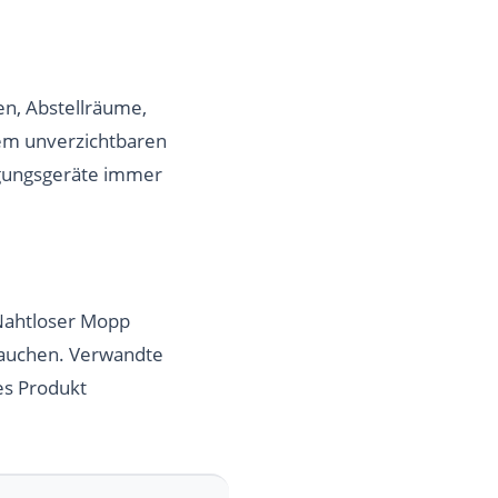
en, Abstellräume,
nem unverzichtbaren
igungsgeräte immer
 Nahtloser Mopp
rauchen. Verwandte
es Produkt