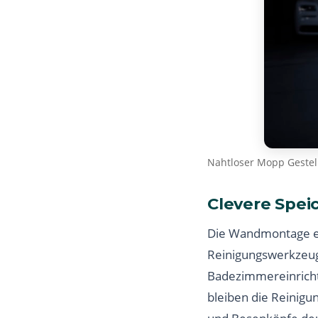
Nahtloser Mopp Geste
Clevere Spei
Die Wandmontage e
Reinigungswerkzeuge
Badezimmereinrichtu
bleiben die Reinigu