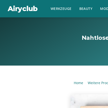
Airyclub
WERKZEUGE
BEAUTY
MOD
Nahtlos
Home
Weitere Pro
›