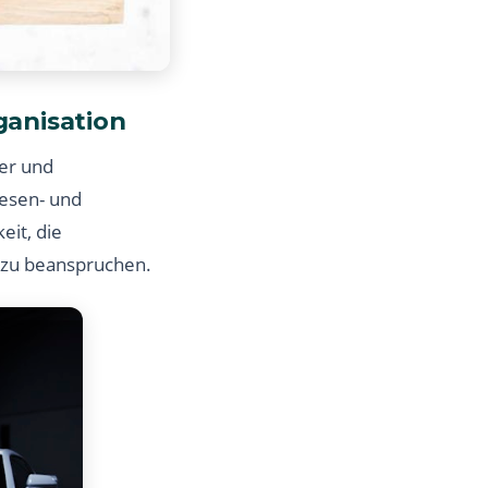
anisation
er und
Besen- und
it, die
z zu beanspruchen.