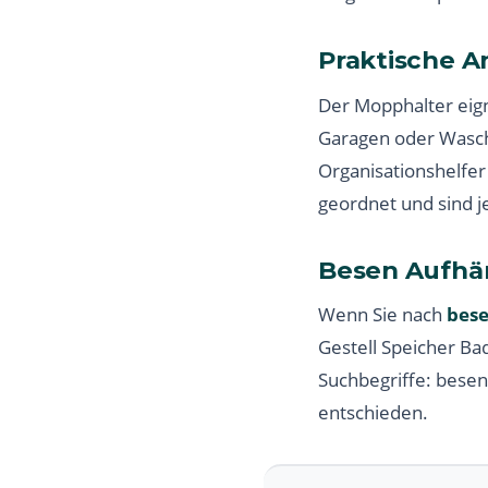
Praktische 
Der Mopphalter eign
Garagen oder Wasch
Organisationshelfe
geordnet und sind j
Besen Aufhä
Wenn Sie nach
bese
Gestell Speicher B
Suchbegriffe: besen
entschieden.