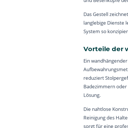
und Besenköpfe deut
Das Gestell zeichne
langlebige Dienste l
System so konzipiert
Vorteile de
Ein wandhängender 
Aufbewahrungsmetho
reduziert Stolperge
Badezimmern oder Ha
Lösung.
Die nahtlose Konst
Reinigung des Halte
sorgt für eine prof