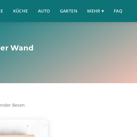
HE
KÜCHE
AUTO
GARTEN
MEHR ▾
FAQ
mer Wand
ender Besen