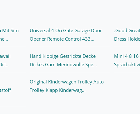
 Mit Sim
Universal 4 On Gate Garage Door
.Good Great
e...
Opener Remote Control 433...
Dress Holde
awaii
Hand Klobige Gestrickte Decke
Mini 4 8 16
ct...
Dickes Garn Merinowolle Spe...
Sprachaktivi
r
Original Kinderwagen Trolley Auto
stoff
Trolley Klapp Kinderwag...