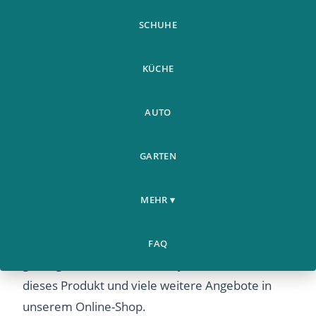
SCHUHE
KÜCHE
AUTO
GARTEN
MEHR ▾
Neuestes Upgrade%21%21%21
20000000mahah Ultra Riesen Powerbank - Jetzt
FAQ
günstig online kaufen bei Airyclub. Entdecken Sie
dieses Produkt und viele weitere Angebote in
unserem Online-Shop.