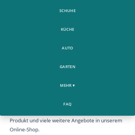
SCHUHE
KÜCHE
AUTO
GARTEN
MEHR ▾
New N58 Ecg Ppg Smart Watch For 2019 With
Electrocardiograph Ecg - Jetzt günstig online
FAQ
kaufen bei Airyclub. Entdecken Sie dieses
Produkt und viele weitere Angebote in unserem
Online-Shop.