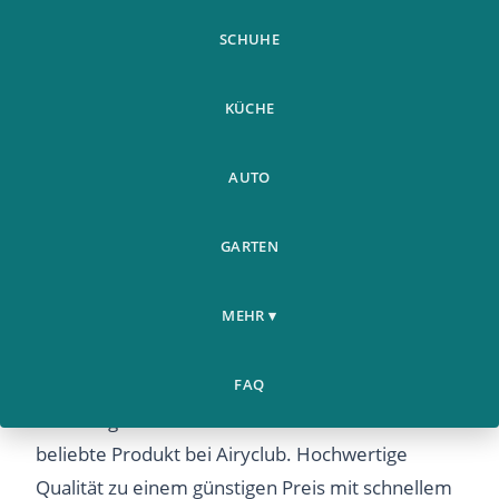
SCHUHE
KÜCHE
AUTO
GARTEN
Rauch Wasserfall Ruckfluss
Weitere
Home
Keramikbrenner
›
›
Produkte
MEHR ▾
Rauchergefass Mit
Rauch Wasserfall Ruckfluss Keramikbrenner
FAQ
Rauchergefass Mit – Entdecken Sie dieses
beliebte Produkt bei Airyclub. Hochwertige
Qualität zu einem günstigen Preis mit schnellem