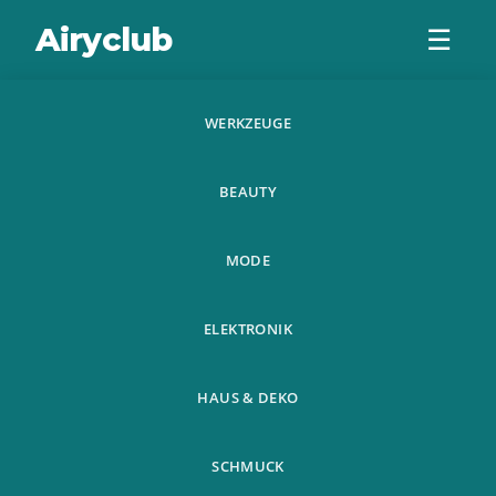
Airyclub
☰
WERKZEUGE
Rauch Wasserfall
BEAUTY
Ruckfluss
Keramikbrenner
MODE
Rauchergefass Mit
ELEKTRONIK
HAUS & DEKO
SCHMUCK