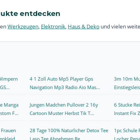
dukte entdecken
ren
Werkzeugen
,
Elektronik
,
Haus & Deko
und vielen weit
 Wimpern
4 1 Zoll Auto Mp5 Player Gps
3m 10m Mul
GS...
Navigation Mp3 Radio Aio Mas...
Einstiegslei
me Manga
Jungen Madchen Pullover 2 16y
6 Stucke Re
tom F...
Cartoon Muster Herbst Tik T...
Instant Fix 
Frauen
28 Tage 100% Naturlicher Detox Tee
1pc Schule
kleid ...
Laso Tee Abnehmen Re...
Locher Penal