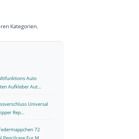
eren Kategorien.
tifunktions Auto
sten Aufkleber Aut...
issverschluss Universal
Zipper Rep...
 Federmappchen 72
 Pencilcase Fur M...