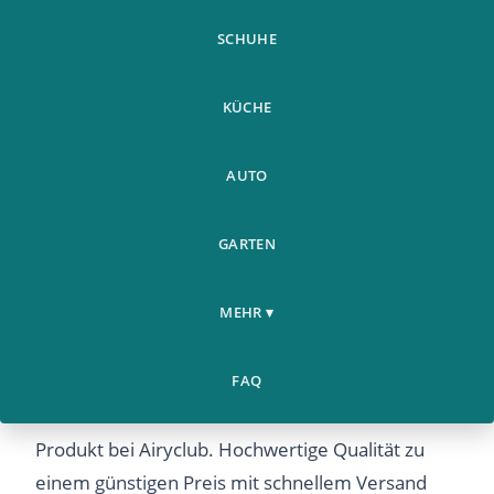
SCHUHE
KÜCHE
AUTO
GARTEN
Silicone Wrist Strap For
Weitere
Home
Huawei Honor Band 4
›
›
Produkte
MEHR ▾
Smart Watch Bra
Silicone Wrist Strap For Huawei Honor Band 4
FAQ
Smart Watch Bra – Entdecken Sie dieses beliebte
Produkt bei Airyclub. Hochwertige Qualität zu
einem günstigen Preis mit schnellem Versand