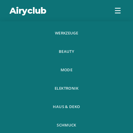
Airyclub
☰
WERKZEUGE
Silicone Wrist
BEAUTY
Strap For Huawei
Honor Band 4
MODE
Smart Watch Bra
ELEKTRONIK
HAUS & DEKO
SCHMUCK