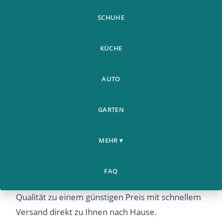
SCHUHE
KÜCHE
AUTO
Smalody Portable Speaker
Weitere
GARTEN
Home
Fashion Mini Hoverboard
›
›
Produkte
Balancing S
MEHR ▾
Smalody Portable Speaker Fashion Mini
Hoverboard Balancing S – Entdecken Sie dieses
FAQ
beliebte Produkt bei Airyclub. Hochwertige
Qualität zu einem günstigen Preis mit schnellem
Versand direkt zu Ihnen nach Hause.