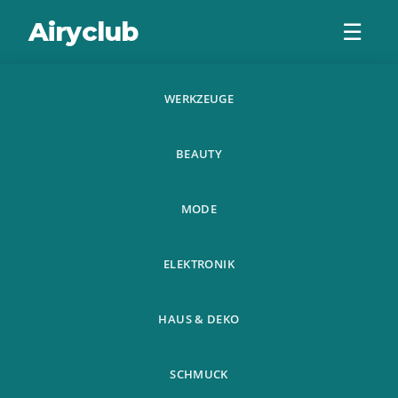
Airyclub
☰
WERKZEUGE
Smalody Portable
BEAUTY
Speaker Fashion
Mini Hoverboard
MODE
Balancing S
ELEKTRONIK
HAUS & DEKO
SCHMUCK