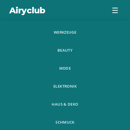
Airyclub
☰
WERKZEUGE
Su Bo Moso Suppe
BEAUTY
6 G 5 Packungen
Ein
MODE
Geschmackssuppe
ELEKTRONIK
Instant
HAUS & DEKO
SCHMUCK