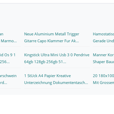
an
Neue Aluminium Metall Trigger
Hamostatis
i Marmo...
Gitarre Capo Klammer Fur Ak...
Gerade Und 
id Os 9 1
Kingstick Ultra Mini Usb 3 0 Pendrive
Manner Kor
56...
64gb 128gb 256gb 51...
Shaper Bauc
arschwein
1 StUck A4 Papier Kreative
20 180x100
d...
Unterzeichnung Dokumententasch...
Mit Grosse