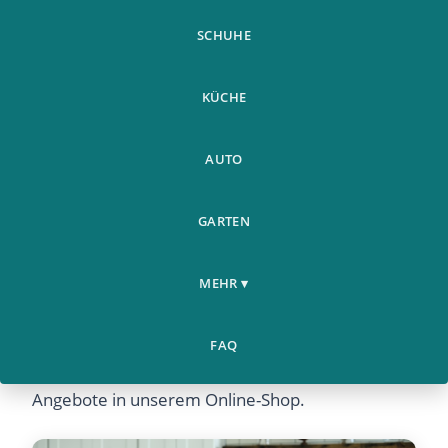
SCHUHE
KÜCHE
AUTO
GARTEN
MEHR ▾
Thai Latexmatte Dreiteilig 1 51 8 Bett Waschbar
Faltbar - Jetzt günstig online kaufen bei Airyclub.
FAQ
Entdecken Sie dieses Produkt und viele weitere
Angebote in unserem Online-Shop.